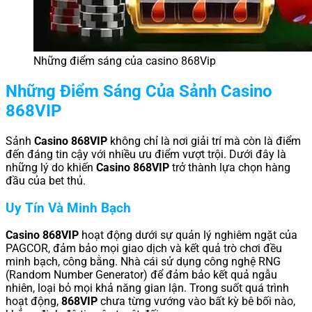
Những điểm sáng của casino 868Vip
Những Điểm Sáng Của Sảnh Casino
868VIP
Sảnh
Casino 868VIP
không chỉ là nơi giải trí mà còn là điểm
đến đáng tin cậy với nhiều ưu điểm vượt trội. Dưới đây là
những lý do khiến
Casino 868VIP
trở thành lựa chọn hàng
đầu của bet thủ.
Uy Tín Và Minh Bạch
Casino 868VIP
hoạt động dưới sự quản lý nghiêm ngặt của
PAGCOR, đảm bảo mọi giao dịch và kết quả trò chơi đều
minh bạch, công bằng. Nhà cái sử dụng công nghệ RNG
(Random Number Generator) để đảm bảo kết quả ngẫu
nhiên, loại bỏ mọi khả năng gian lận. Trong suốt quá trình
hoạt động,
868VIP
chưa từng vướng vào bất kỳ bê bối nào,