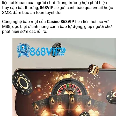
liệu tài khoản của người chơi. Trong trường hợp phát hiện
truy cập bất thường,
868VIP
sẽ gửi cảnh báo qua email hoặc
SMS, đảm bảo an toàn tuyệt đối.
Công nghệ bảo mật của
Casino 868VIP
tiên tiến hơn so với
M88, đặc biệt ở tính năng cảnh báo tự động, giúp người chơi
phát hiện sớm các rủi ro.