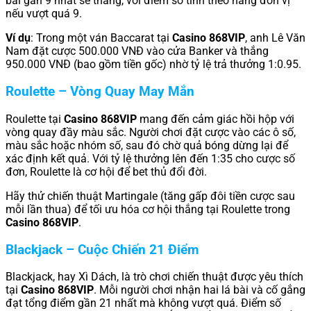
bài gần 9 nhất sẽ thắng, với điểm số tính theo hàng đơn vị
nếu vượt quá 9.
Ví dụ
: Trong một ván Baccarat tại
Casino 868VIP
, anh Lê Văn
Nam đặt cược 500.000 VNĐ vào cửa Banker và thắng
950.000 VNĐ (bao gồm tiền gốc) nhờ tỷ lệ trả thưởng 1:0.95.
Roulette – Vòng Quay May Mắn
Roulette tại
Casino 868VIP
mang đến cảm giác hồi hộp với
vòng quay đầy màu sắc. Người chơi đặt cược vào các ô số,
màu sắc hoặc nhóm số, sau đó chờ quả bóng dừng lại để
xác định kết quả. Với tỷ lệ thưởng lên đến 1:35 cho cược số
đơn, Roulette là cơ hội để bet thủ đổi đời.
Hãy thử chiến thuật Martingale (tăng gấp đôi tiền cược sau
mỗi lần thua) để tối ưu hóa cơ hội thắng tại Roulette trong
Casino 868VIP
.
Blackjack – Cuộc Chiến 21 Điểm
Blackjack, hay Xì Dách, là trò chơi chiến thuật được yêu thích
tại
Casino 868VIP
. Mỗi người chơi nhận hai lá bài và cố gắng
đạt tổng điểm gần 21 nhất mà không vượt quá. Điểm số