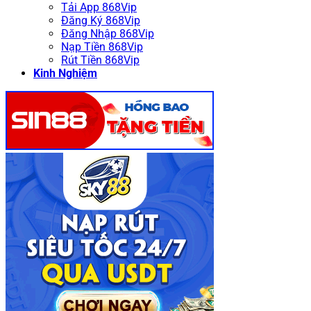
Tải App 868Vip
Đăng Ký 868Vip
Đăng Nhập 868Vip
Nạp Tiền 868Vip
Rút Tiền 868Vip
Kinh Nghiệm