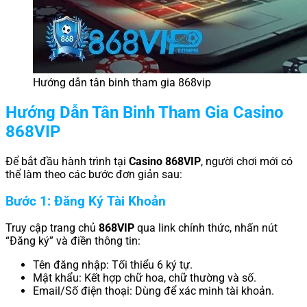
Hướng dẫn tân binh tham gia 868vip
Hướng Dẫn Tân Binh Tham Gia Casino
868VIP
Để bắt đầu hành trình tại
Casino 868VIP
, người chơi mới có
thể làm theo các bước đơn giản sau:
Bước 1: Đăng Ký Tài Khoản
Truy cập trang chủ
868VIP
qua link chính thức, nhấn nút
“Đăng ký” và điền thông tin:
Tên đăng nhập: Tối thiểu 6 ký tự.
Mật khẩu: Kết hợp chữ hoa, chữ thường và số.
Email/Số điện thoại: Dùng để xác minh tài khoản.