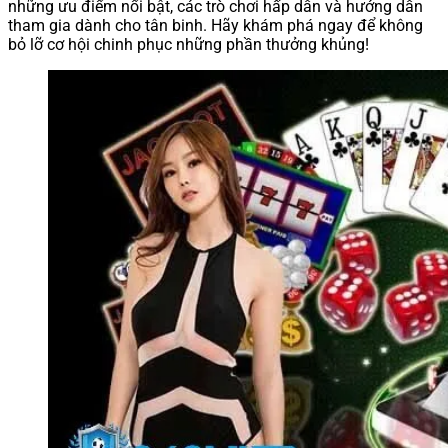
những ưu điểm nổi bật, các trò chơi hấp dẫn và hướng dẫn
tham gia dành cho tân binh. Hãy khám phá ngay để không
bỏ lỡ cơ hội chinh phục những phần thưởng khủng!