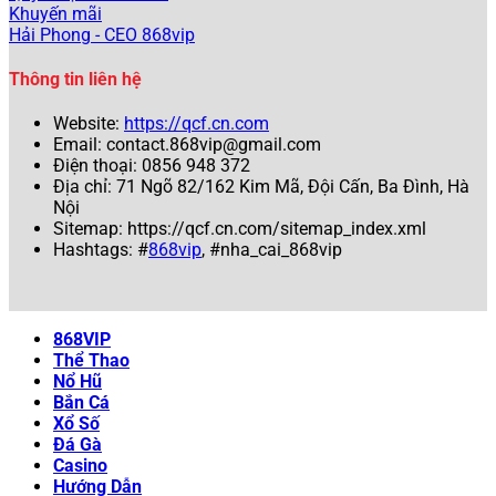
Khuyến mãi
Hải Phong - CEO 868vip
Thông tin liên hệ
Website:
https://qcf.cn.com
Email:
contact.868vip@gmail.com
Điện thoại: 0856 948 372
Địa chỉ: 71 Ngõ 82/162 Kim Mã, Đội Cấn, Ba Đình, Hà
Nội
Sitemap: https://qcf.cn.com/sitemap_index.xml
Hashtags: #
868vip
, #nha_cai_868vip
868VIP
Thể Thao
Nổ Hũ
Bắn Cá
Xổ Số
Đá Gà
Casino
Hướng Dẫn