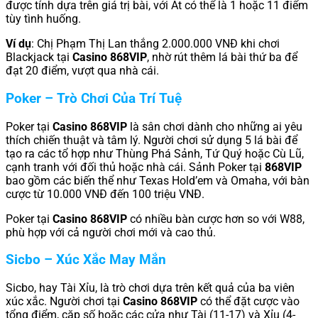
được tính dựa trên giá trị bài, với Át có thể là 1 hoặc 11 điểm
tùy tình huống.
Ví dụ
: Chị Phạm Thị Lan thắng 2.000.000 VNĐ khi chơi
Blackjack tại
Casino 868VIP
, nhờ rút thêm lá bài thứ ba để
đạt 20 điểm, vượt qua nhà cái.
Poker – Trò Chơi Của Trí Tuệ
Poker tại
Casino 868VIP
là sân chơi dành cho những ai yêu
thích chiến thuật và tâm lý. Người chơi sử dụng 5 lá bài để
tạo ra các tổ hợp như Thùng Phá Sảnh, Tứ Quý hoặc Cù Lũ,
cạnh tranh với đối thủ hoặc nhà cái. Sảnh Poker tại
868VIP
bao gồm các biến thể như Texas Hold’em và Omaha, với bàn
cược từ 10.000 VNĐ đến 100 triệu VNĐ.
Poker tại
Casino 868VIP
có nhiều bàn cược hơn so với W88,
phù hợp với cả người chơi mới và cao thủ.
Sicbo – Xúc Xắc May Mắn
Sicbo, hay Tài Xỉu, là trò chơi dựa trên kết quả của ba viên
xúc xắc. Người chơi tại
Casino 868VIP
có thể đặt cược vào
tổng điểm, cặp số hoặc các cửa như Tài (11-17) và Xỉu (4-