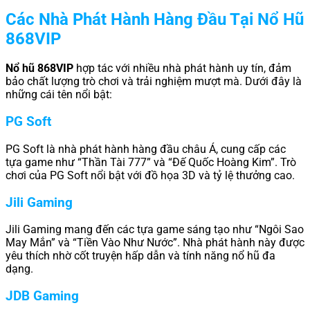
Các Nhà Phát Hành Hàng Đầu Tại Nổ Hũ
868VIP
Nổ hũ 868VIP
hợp tác với nhiều nhà phát hành uy tín, đảm
bảo chất lượng trò chơi và trải nghiệm mượt mà. Dưới đây là
những cái tên nổi bật:
PG Soft
PG Soft là nhà phát hành hàng đầu châu Á, cung cấp các
tựa game như “Thần Tài 777” và “Đế Quốc Hoàng Kim”. Trò
chơi của PG Soft nổi bật với đồ họa 3D và tỷ lệ thưởng cao.
Jili Gaming
Jili Gaming mang đến các tựa game sáng tạo như “Ngôi Sao
May Mắn” và “Tiền Vào Như Nước”. Nhà phát hành này được
yêu thích nhờ cốt truyện hấp dẫn và tính năng nổ hũ đa
dạng.
JDB Gaming