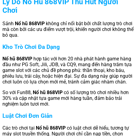
Lý Do Nổ Hũ 868VIP Thu Hút Người
Chơi
Sảnh
Nổ hũ 868VIP
không chỉ nổi bật bởi chất lượng trò chơi
mà còn bởi các ưu điểm vượt trội, khiến người chơi không thể
bỏ qua.
Kho Trò Chơi Đa Dạng
Nổ hũ 868VIP
hợp tác với hơn 20 nhà phát hành game hàng
đầu như PG Soft, Jili, JDB, và CQ9, mang đến hàng trăm tựa
game slot với các chủ đề phong phú: thần thoại, kho báu,
phiêu lưu, trái cây, hoặc hiện đại. Sự đa dạng này giúp người
chơi luôn có lựa chọn mới mẻ, tránh cảm giác nhàm chán.
So với Fun88,
Nổ hũ 868VIP
có số lượng trò chơi nhiều hơn
30% và cập nhật tựa game mới hàng tuần, đảm bảo trải
nghiệm luôn tươi mới.
Luật Chơi Đơn Giản
Các trò chơi tại
Nổ hũ 868VIP
có luật chơi dễ hiểu, tương tự
máy slot truyền thống. Người chơi chỉ cần nạp tiền, chọn