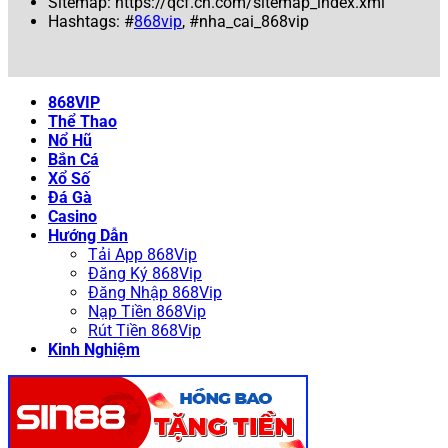
Sitemap: https://qcf.cn.com/sitemap_index.xml
Hashtags: #
868vip
, #nha_cai_868vip
868VIP
Thể Thao
Nổ Hũ
Bắn Cá
Xổ Số
Đá Gà
Casino
Hướng Dẫn
Tải App 868Vip
Đăng Ký 868Vip
Đăng Nhập 868Vip
Nạp Tiền 868Vip
Rút Tiền 868Vip
Kinh Nghiệm