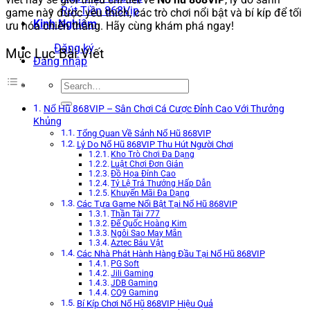
Rút Tiền 868Vip
game này được yêu thích, các trò chơi nổi bật và bí kíp để tối
Kinh Nghiệm
ưu hóa chiến thắng. Hãy cùng khám phá ngay!
Đăng ký
Mục Lục Bài Viết
Đăng nhập
Nổ Hũ 868VIP – Sân Chơi Cá Cược Đỉnh Cao Với Thưởng
Khủng
Tổng Quan Về Sảnh Nổ Hũ 868VIP
Lý Do Nổ Hũ 868VIP Thu Hút Người Chơi
Kho Trò Chơi Đa Dạng
Luật Chơi Đơn Giản
Đồ Họa Đỉnh Cao
Tỷ Lệ Trả Thưởng Hấp Dẫn
Khuyến Mãi Đa Dạng
Các Tựa Game Nổi Bật Tại Nổ Hũ 868VIP
Thần Tài 777
Đế Quốc Hoàng Kim
Ngôi Sao May Mắn
Aztec Báu Vật
Các Nhà Phát Hành Hàng Đầu Tại Nổ Hũ 868VIP
PG Soft
Jili Gaming
JDB Gaming
CQ9 Gaming
Bí Kíp Chơi Nổ Hũ 868VIP Hiệu Quả