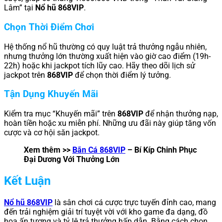
Lâm” tại
Nổ hũ 868VIP
.
Chọn Thời Điểm Chơi
Hệ thống nổ hũ thường có quy luật trả thưởng ngẫu nhiên,
nhưng thưởng lớn thường xuất hiện vào giờ cao điểm (19h-
22h) hoặc khi jackpot tích lũy cao. Hãy theo dõi lịch sử
jackpot trên
868VIP
để chọn thời điểm lý tưởng.
Tận Dụng Khuyến Mãi
Kiểm tra mục “Khuyến mãi” trên
868VIP
để nhận thưởng nạp,
hoàn tiền hoặc xu miễn phí. Những ưu đãi này giúp tăng vốn
cược và cơ hội săn jackpot.
Xem thêm >>
Bắn Cá 868VIP
– Bí Kíp Chinh Phục
Đại Dương Với Thưởng Lớn
Kết Luận
Nổ hũ 868VIP
là sân chơi cá cược trực tuyến đỉnh cao, mang
đến trải nghiệm giải trí tuyệt vời với kho game đa dạng, đồ
họa ấn tượng và tỷ lệ trả thưởng hấp dẫn. Bằng cách chọn