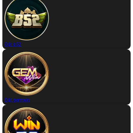
Đặt b52
Đặt gemwin