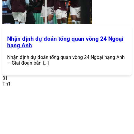
thứ ba. Sự gia tăng của các vụ vi phạm dữ liệu khiến điều
này trở nên cực kỳ cần thiết, khiến người chơi luôn tìm
kiếm một cổng game
bảo mật như
868VIP
.
Đa Dạng Trò Chơi
Nhận định dự đoán tổng quan vòng 24 Ngoại
Một trong những điểm mạnh lớn nhất của
868VIP
là
hạng Anh
danh mục trò chơi phong phú, đáp ứng mọi sở thích của
người chơi. Từ những trận đấu thể thao kịch tính, sòng
bạc trực tuyến chân thực đến các ván bài đổi thưởng đầy
Nhận định dự đoán tổng quan vòng 24 Ngoại hạng Anh
hấp dẫn,
868VIP
mang đến tất cả:
– Giai đoạn bản [...]
Cá cược thể thao
: Hàng nghìn trận đấu mỗi ngày
31
với các môn thể thao phổ biến như bóng đá, bóng
Th1
rổ, tennis, cầu lông.
868VIP
cung cấp đa dạng kèo
cược như kèo châu Á, kèo châu Âu, kèo tài xỉu, với tỷ
lệ cược cạnh tranh.
Casino trực tuyến
: Trải nghiệm sòng bạc thực tế với
người chia bài thật qua các trò chơi như Baccarat,
Roulette, Blackjack, Sic Bo. Các sảnh live casino
hợp tác với các nhà cung cấp hàng đầu như
Evolution Gaming.
Game bài đổi thưởng
: Bộ sưu tập game bài phong