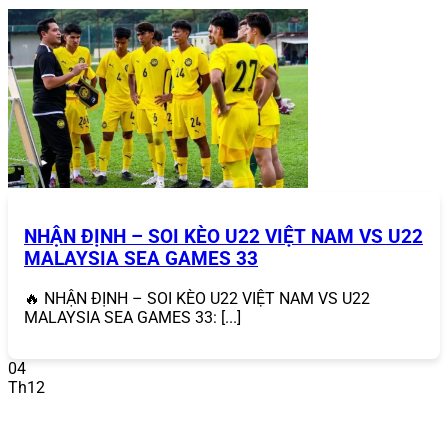
Ví dụ, nếu bạn gặp khó khăn trong việc xác minh tài
khoản, chỉ cần liên hệ qua chat trực tuyến, nhân viên sẽ
hỗ trợ ngay lập tức, đảm bảo trải nghiệm hỗ trợ khách
hàng 24/7 mượt mà.
NHẬN ĐỊNH – SOI KÈO U22 VIỆT NAM VS U22
MALAYSIA SEA GAMES 33
🔥 NHẬN ĐỊNH – SOI KÈO U22 VIỆT NAM VS U22
MALAYSIA SEA GAMES 33: [...]
04
Th12