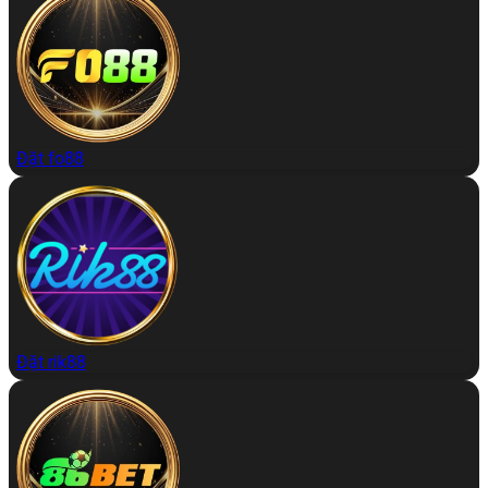
Đặt fo88
Đặt rik88