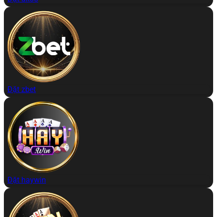
Đặt zbet
Đặt haywin