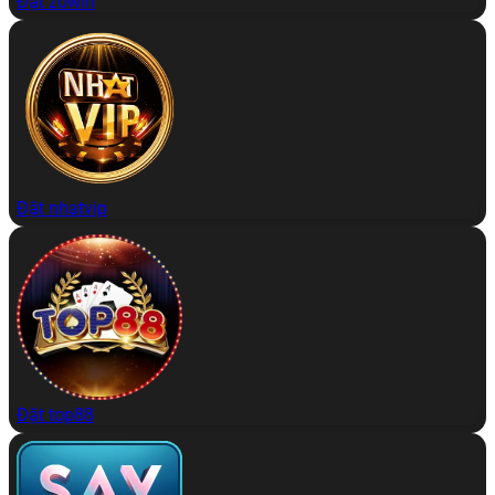
Đặt zowin
Đặt nhatvip
Đặt top88