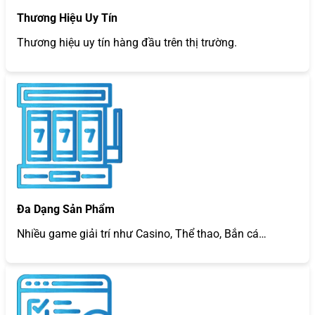
Thương Hiệu Uy Tín
Thương hiệu uy tín hàng đầu trên thị trường.
Đa Dạng Sản Phẩm
Nhiều game giải trí như Casino, Thể thao, Bắn cá…