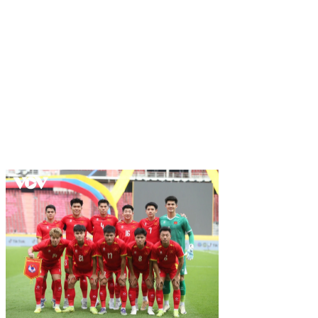
Ưu đãi và khuyến mãi
Ưu Đãi và Khuyến Mãi
868VIP
không ngừng làm mới các chương trình khuyến
mãi để giữ chân người chơi và thu hút thành viên mới.
Một số ưu đãi nổi bật bao gồm:
Thưởng nạp lần đầu
: Nhận 100% giá trị nạp, tối đa
5 triệu đồng, cùng 50 vòng quay miễn phí tại các
slot game.
Hoàn trả cược
: Hoàn trả 1-2% tổng cược mỗi tuần,