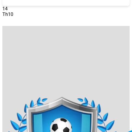
hoàn thành giao dịch. Với chuyển khoản ngân hàng,
bạn cần chuyển tiền đến tài khoản được cung cấp
14
bởi
868VIP
và lưu ý ghi đúng nội dung chuyển
Th10
khoản.
Kiểm tra số dư
: Tiền sẽ được cập nhật vào tài
khoản trong vòng 3-5 phút.
Nạp tiền 868VIP được xử lý nhanh chóng, an toàn nhờ
công nghệ mã hóa tiên tiến. Đặc biệt, khi nạp lần đầu,
bạn sẽ nhận được thưởng 100% giá trị nạp, tối đa 5 triệu
đồng.
Rút Tiền
Khi thắng cược hoặc tích lũy đủ tiền thưởng, bạn có thể
rút tiền về tài khoản cá nhân một cách dễ dàng:
Truy cập mục “Rút Tiền”
: Vào phần quản lý tài
khoản và chọn “Rút Tiền”.
Chọn phương thức rút
:
868VIP
hỗ trợ rút tiền qua
ngân hàng hoặc ví điện tử. Hãy đảm bảo tài khoản
nhận tiền trùng khớp với thông tin đăng ký.
Nhập số tiền
: Chọn số tiền muốn rút (tối thiểu
thường từ 100.000 VNĐ) và điền thông tin cần thiết.