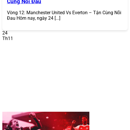
Cùng Nỗi Đau
Điền thông tin
: Cung cấp các thông tin cần thiết
như tên đăng nhập, mật khẩu, email, số điện thoại
và mã xác minh (nếu có). Vui lòng cung cấp thông
Vòng 12: Manchester United Vs Everton – Tận Cùng Nỗi
tin chính xác để hỗ trợ xác minh dễ dàng trong
Đau Hôm nay, ngày 24 [...]
tương lai.
Xác nhận
: Đồng ý với các điều khoản và điều kiện,
24
sau đó nhấn “Đăng Ký” để hoàn tất. Bạn sẽ nhận
Th11
được thông báo xác nhận tài khoản thành công.
Quá trình cách đăng ký 868VIP chỉ mất khoảng 2-3 phút
và hoàn toàn miễn phí. Sau khi đăng ký, bạn có thể nhận
ngay khuyến mãi thành viên mới như thưởng nạp lần
đầu.