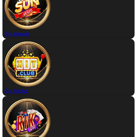
Đặt sunwin
Đặt hitclub