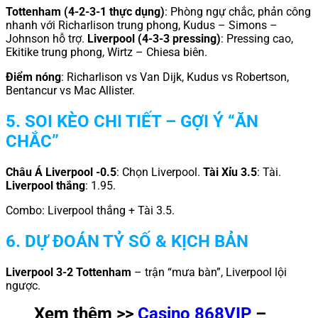
Tottenham (4-2-3-1 thực dụng)
: Phòng ngự chắc, phản công
nhanh với Richarlison trung phong, Kudus – Simons –
Johnson hỗ trợ.
Liverpool (4-3-3 pressing)
: Pressing cao,
Ekitike trung phong, Wirtz – Chiesa biên.
Điểm nóng
: Richarlison vs Van Dijk, Kudus vs Robertson,
Bentancur vs Mac Allister.
5. SOI KÈO CHI TIẾT – GỢI Ý “ĂN
CHẮC”
Châu Á Liverpool -0.5
: Chọn Liverpool.
Tài Xỉu 3.5
: Tài.
Liverpool thắng
: 1.95.
Combo: Liverpool thắng + Tài 3.5.
6. DỰ ĐOÁN TỶ SỐ & KỊCH BẢN
Liverpool 3-2 Tottenham
– trận “mưa bàn”, Liverpool lội
ngược.
Xem thêm >>
Casino 868VIP
–