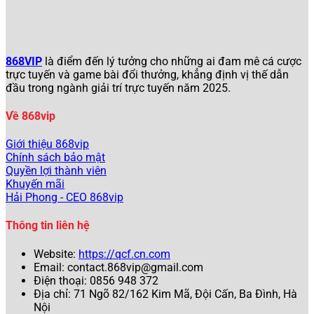
868VIP
là điểm đến lý tưởng cho những ai đam mê cá cược
trực tuyến và game bài đổi thưởng, khẳng định vị thế dẫn
đầu trong ngành giải trí trực tuyến năm 2025.
Về 868vip
Giới thiệu 868vip
Chính sách bảo mật
Quyền lợi thành viên
Khuyến mãi
Hải Phong - CEO 868vip
Thông tin liên hệ
Website:
https://qcf.cn.com
Email:
contact.868vip@gmail.com
Điện thoại: 0856 948 372
Địa chỉ: 71 Ngõ 82/162 Kim Mã, Đội Cấn, Ba Đình, Hà
Nội