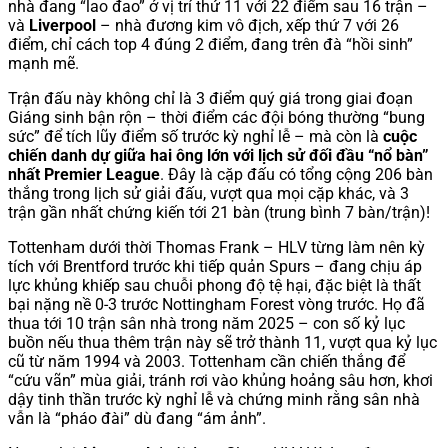
nhà đang “lao đao” ở vị trí thứ 11 với 22 điểm sau 16 trận –
và
Liverpool
– nhà đương kim vô địch, xếp thứ 7 với 26
điểm, chỉ cách top 4 đúng 2 điểm, đang trên đà “hồi sinh”
mạnh mẽ.
Trận đấu này không chỉ là 3 điểm quý giá trong giai đoạn
Giáng sinh bận rộn – thời điểm các đội bóng thường “bung
sức” để tích lũy điểm số trước kỳ nghỉ lễ – mà còn là
cuộc
chiến danh dự giữa hai ông lớn với lịch sử đối đầu “nổ bàn”
nhất Premier League
. Đây là cặp đấu có tổng cộng 206 bàn
thắng trong lịch sử giải đấu, vượt qua mọi cặp khác, và 3
trận gần nhất chứng kiến tới 21 bàn (trung bình 7 bàn/trận)!
Tottenham dưới thời Thomas Frank – HLV từng làm nên kỳ
tích với Brentford trước khi tiếp quản Spurs – đang chịu áp
lực khủng khiếp sau chuỗi phong độ tệ hại, đặc biệt là thất
bại nặng nề 0-3 trước Nottingham Forest vòng trước. Họ đã
thua tới 10 trận sân nhà trong năm 2025 – con số kỷ lục
buồn nếu thua thêm trận này sẽ trở thành 11, vượt qua kỷ lục
cũ từ năm 1994 và 2003. Tottenham cần chiến thắng để
“cứu vãn” mùa giải, tránh rơi vào khủng hoảng sâu hơn, khơi
dậy tinh thần trước kỳ nghỉ lễ và chứng minh rằng sân nhà
vẫn là “pháo đài” dù đang “ám ảnh”.