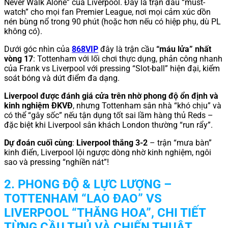
Never Walk Alone” của Liverpool. Đây là trận đấu “must-
watch” cho mọi fan Premier League, nơi mọi cảm xúc dồn
nén bùng nổ trong 90 phút (hoặc hơn nếu có hiệp phụ, dù PL
không có).
Dưới góc nhìn của
868VIP
đây là trận cầu
“máu lửa” nhất
vòng 17
: Tottenham với lối chơi thực dụng, phản công nhanh
của Frank vs Liverpool với pressing “Slot-ball” hiện đại, kiểm
soát bóng và dứt điểm đa dạng.
Liverpool được đánh giá cửa trên nhờ phong độ ổn định và
kinh nghiệm ĐKVĐ
, nhưng Tottenham sân nhà “khó chịu” và
có thể “gây sốc” nếu tận dụng tốt sai lầm hàng thủ Reds –
đặc biệt khi Liverpool sân khách London thường “run rẩy”.
Dự đoán cuối cùng
:
Liverpool thắng 3-2
– trận “mưa bàn”
kinh điển, Liverpool lội ngược dòng nhờ kinh nghiệm, ngôi
sao và pressing “nghiền nát”!
2. PHONG ĐỘ & LỰC LƯỢNG –
TOTTENHAM “LAO ĐAO” VS
LIVERPOOL “THĂNG HOA”, CHI TIẾT
TỪNG CẦU THỦ VÀ CHIẾN THUẬT