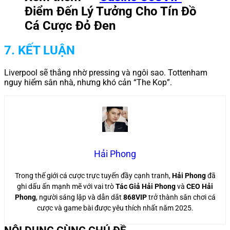
Điểm Đến Lý Tưởng Cho Tín Đồ
Cá Cược Đỏ Đen
7. KẾT LUẬN
Liverpool sẽ thắng nhờ pressing và ngôi sao. Tottenham
nguy hiểm sân nhà, nhưng khó cản “The Kop”.
Hải Phong
Trong thế giới cá cược trực tuyến đầy cạnh tranh,
Hải Phong
đã
ghi dấu ấn mạnh mẽ với vai trò
Tác Giả Hải Phong
và
CEO Hải
Phong
, người sáng lập và dẫn dắt
868VIP
trở thành sân chơi cá
cược và game bài được yêu thích nhất năm 2025.