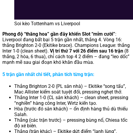
Soi kèo Tottenham vs Liverpool
Phong độ “thăng hoa” gần đây khiến Slot “mỉm cười”
:
Liverpool đang bất bại 5 trận gần nhất, thắng 4. Vòng 16:
thắng Brighton 2-0 (Ekitike brace). Champions League: thắng
Inter 1-0 (clean sheet).
Vị trí thứ 7 với 26 điểm sau 16 trận
(8
thắng, 2 hòa, 6 thua), chỉ cách top 4 2 điểm – đang “leo dốc”
mạnh mẽ sau giai đoạn khó khăn đầu mùa.
5 trận gần nhất chi tiết, phân tích từng trận
:
Thắng Brighton 2-0 (PL sân nhà) – Ekitike “song tấu”,
Mac Allister kiểm soát tuyệt đối, pressing nghẹt thở.
Thắng Inter 1-0 (CL sân khách) – clean sheet, pressing
“nghiền” hàng công Inter, Wirtz kiến tạo.
Hòa (trước đó sân khách) – ổn định hàng thủ dù thiếu
Salah.
Thắng (các trận trước) – pressing bùng nổ, Chiesa tốc
độ xé biên.
Thắng (trận khác) – Ekitike dứt điểm “lạnh lùng”.