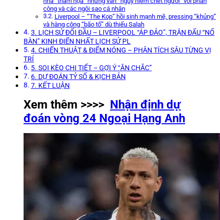
nhà “thảm họa” nhưng vẫn “nguy hiểm chết người” với phản
công và các ngôi sao cá nhân
Liverpool – “The Kop” hồi sinh mạnh mẽ, pressing “khủng”
và hàng công “bão tố” dù thiếu Salah
3. LỊCH SỬ ĐỐI ĐẦU – LIVERPOOL “ÁP ĐẢO”, TRẬN ĐẤU “NỔ
BÀN” KINH ĐIỂN NHẤT LỊCH SỬ PL
4. CHIẾN THUẬT & ĐIỂM NÓNG – PHÂN TÍCH SÂU TỪNG VỊ
TRÍ
5. SOI KÈO CHI TIẾT – GỢI Ý “ĂN CHẮC”
6. DỰ ĐOÁN TỶ SỐ & KỊCH BẢN
7. KẾT LUẬN
Xem thêm >>>>
Nhận định dự
đoán vòng 24 Ngoại Hạng Anh