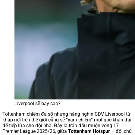
Liverpool sẽ bay cao?
Tottenham chiếm đa số nhưng hàng nghìn CĐV Liverpool từ
khắp nơi trên thế giới cũng sẽ “xâm chiếm” một góc khán đài
để tiếp lửa cho đội nhà. Đây là trận đấu muộn vòng 17
Premier League 2025/26, giữa
Tottenham Hotspur
– đội chủ