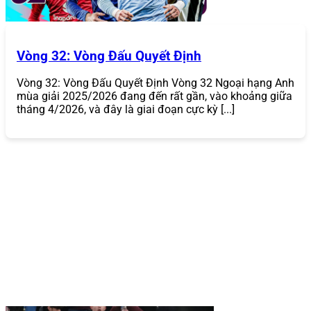
Vòng 32: Vòng Đấu Quyết Định
Vòng 32: Vòng Đấu Quyết Định Vòng 32 Ngoại hạng Anh
mùa giải 2025/2026 đang đến rất gần, vào khoảng giữa
tháng 4/2026, và đây là giai đoạn cực kỳ [...]