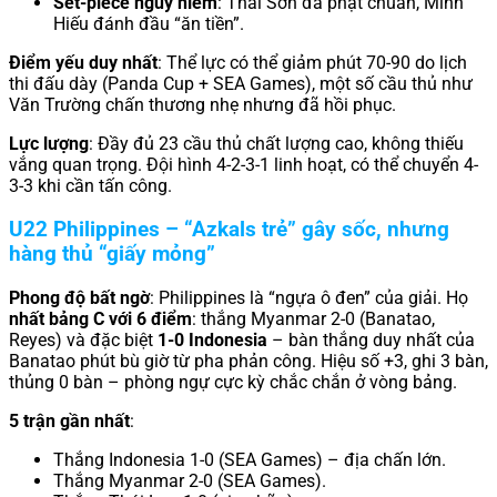
Set-piece nguy hiểm
: Thái Sơn đá phạt chuẩn, Minh
Hiếu đánh đầu “ăn tiền”.
Điểm yếu duy nhất
: Thể lực có thể giảm phút 70-90 do lịch
thi đấu dày (Panda Cup + SEA Games), một số cầu thủ như
Văn Trường chấn thương nhẹ nhưng đã hồi phục.
Lực lượng
: Đầy đủ 23 cầu thủ chất lượng cao, không thiếu
vắng quan trọng. Đội hình 4-2-3-1 linh hoạt, có thể chuyển 4-
3-3 khi cần tấn công.
U22 Philippines – “Azkals trẻ” gây sốc, nhưng
hàng thủ “giấy mỏng”
Phong độ bất ngờ
: Philippines là “ngựa ô đen” của giải. Họ
nhất bảng C với 6 điểm
: thắng Myanmar 2-0 (Banatao,
Reyes) và đặc biệt
1-0 Indonesia
– bàn thắng duy nhất của
Banatao phút bù giờ từ pha phản công. Hiệu số +3, ghi 3 bàn,
thủng 0 bàn – phòng ngự cực kỳ chắc chắn ở vòng bảng.
5 trận gần nhất
:
Thắng Indonesia 1-0 (SEA Games) – địa chấn lớn.
Thắng Myanmar 2-0 (SEA Games).