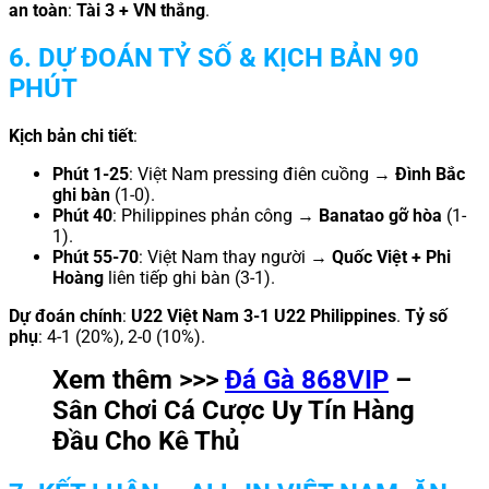
an toàn
:
Tài 3 + VN thắng
.
6. DỰ ĐOÁN TỶ SỐ & KỊCH BẢN 90
PHÚT
Kịch bản chi tiết
:
Phút 1-25
: Việt Nam pressing điên cuồng →
Đình Bắc
ghi bàn
(1-0).
Phút 40
: Philippines phản công →
Banatao gỡ hòa
(1-
1).
Phút 55-70
: Việt Nam thay người →
Quốc Việt + Phi
Hoàng
liên tiếp ghi bàn (3-1).
Dự đoán chính
:
U22 Việt Nam 3-1 U22 Philippines
.
Tỷ số
phụ
: 4-1 (20%), 2-0 (10%).
Xem thêm >>>
Đá Gà 868VIP
–
Sân Chơi Cá Cược Uy Tín Hàng
Đầu Cho Kê Thủ