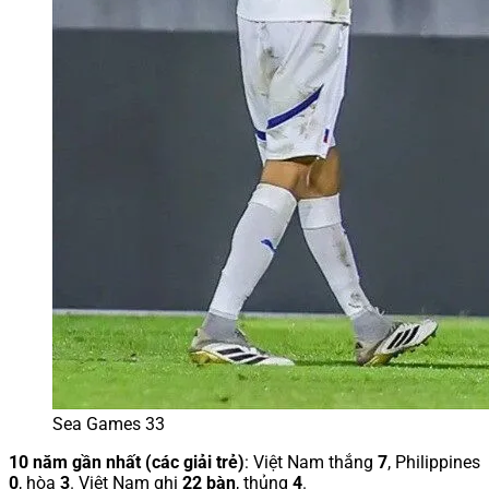
Sea Games 33
10 năm gần nhất (các giải trẻ)
: Việt Nam thắng
7
, Philippines
0
, hòa
3
. Việt Nam ghi
22 bàn
, thủng
4
.