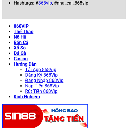
Hashtags: #
868vip
, #nha_cai_868vip
868VIP
Thể Thao
Nổ Hũ
Bắn Cá
Xổ Số
Đá Gà
Casino
Hướng Dẫn
Tải App 868Vip
Đăng Ký 868Vip
Đăng Nhập 868Vip
Nạp Tiền 868Vip
Rút Tiền 868Vip
Kinh Nghiệm