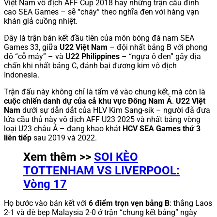
Việt Nam vô địch AFF Cup 2018 hay những trận cầu đỉnh
cao SEA Games – sẽ “cháy” theo nghĩa đen với hàng vạn
khán giả cuồng nhiệt.
Đây là trận bán kết đầu tiên của môn bóng đá nam SEA
Games 33, giữa
U22 Việt Nam
– đội nhất bảng B với phong
độ “cỗ máy” – và
U22 Philippines
– “ngựa ô đen” gây địa
chấn khi nhất bảng C, đánh bại đương kim vô địch
Indonesia.
Trận đấu này không chỉ là tấm vé vào chung kết, mà còn là
cuộc chiến danh dự của cả khu vực Đông Nam Á
.
U22 Việt
Nam
dưới sự dẫn dắt của HLV Kim Sang-sik – người đã đưa
lứa cầu thủ này vô địch AFF U23 2025 và nhất bảng vòng
loại U23 châu Á – đang khao khát
HCV SEA Games thứ 3
liên tiếp
sau 2019 và 2022.
Xem thêm >>
SOI KÈO
TOTTENHAM VS LIVERPOOL:
Vòng 17
Họ bước vào bán kết với
6 điểm trọn vẹn bảng B
: thắng Laos
2-1 và đè bẹp Malaysia 2-0 ở trận “chung kết bảng” ngày