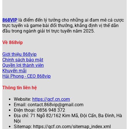
868VIP
là điểm đến lý tưởng cho những ai đam mê cá cược
trực tuyến và game bài đổi thưởng, khẳng định vị thế dẫn
đầu trong ngành giải trí trực tuyến năm 2025.
Về 868vip
Giới thiệu 868vip
Chính sách bảo mật
Quyền lợi thành viên
Khuyến mãi
Hải Phong - CEO 868vip
Thông tin liên hệ
Website:
https://qcf.cn.com
Email:
contact.868vip@gmail.com
Điện thoại: 0856 948 372
Địa chỉ: 71 Ngõ 82/162 Kim Mã, Đội Cấn, Ba Đình, Hà
Nội
Sitemap: https://qcf.cn.com/sitemap_index.xml