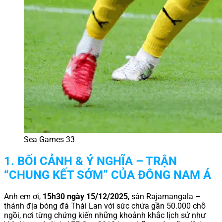
Sea Games 33
1. BỐI CẢNH & Ý NGHĨA – TRẬN
“CHUNG KẾT SỚM” CỦA ĐÔNG NAM Á
Anh em ơi,
15h30 ngày 15/12/2025
, sân Rajamangala –
thánh địa bóng đá Thái Lan với sức chứa gần 50.000 chỗ
ngồi, nơi từng chứng kiến những khoảnh khắc lịch sử như