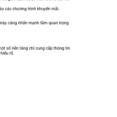
báo các chương trình khuyến mãi.
iều này càng nhấn mạnh tầm quan trọng
một số nền tảng chỉ cung cấp thông tin
hiểu rõ.