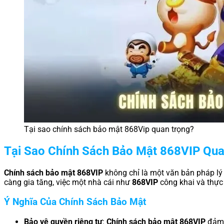
Tại sao chính sách bảo mật 868Vip quan trọng?
Tại Sao Chính Sách Bảo Mật 868VIP Qua
Chính sách bảo mật 868VIP
không chỉ là một văn bản pháp lý 
càng gia tăng, việc một nhà cái như
868VIP
công khai và thực 
Ý Nghĩa Của Chính Sách Bảo Mật
Bảo vệ quyền riêng tư
:
Chính sách bảo mật 868VIP
đảm b