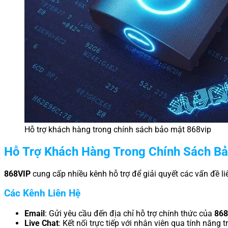
Hỗ trợ khách hàng trong chính sách bảo mật 868vip
Hỗ Trợ Khách Hàng Trong Chính Sách B
868VIP
cung cấp nhiều kênh hỗ trợ để giải quyết các vấn đề l
Các Kênh Liên Hệ
Email
: Gửi yêu cầu đến địa chỉ hỗ trợ chính thức của
868
Live Chat
: Kết nối trực tiếp với nhân viên qua tính năng 