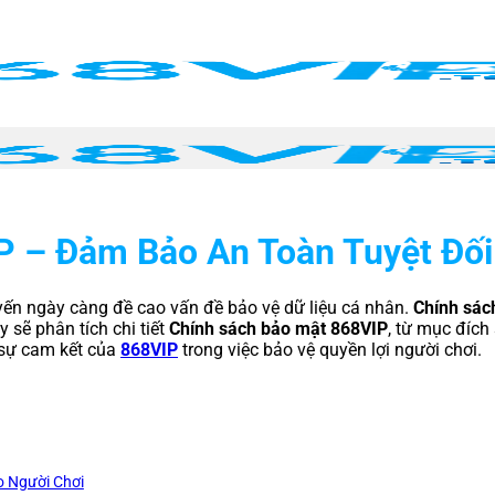
P – Đảm Bảo An Toàn Tuyệt Đối
yến ngày càng đề cao vấn đề bảo vệ dữ liệu cá nhân.
Chính sác
y sẽ phân tích chi tiết
Chính sách bảo mật 868VIP
, từ mục đích
ề sự cam kết của
868VIP
trong việc bảo vệ quyền lợi người chơi.
o Người Chơi