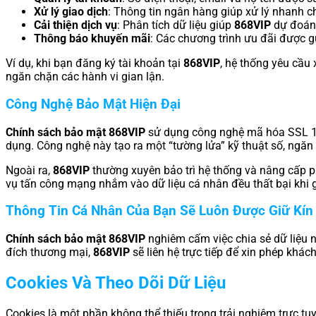
Xử lý giao dịch
: Thông tin ngân hàng giúp xử lý nhanh ch
Cải thiện dịch vụ
: Phân tích dữ liệu giúp
868VIP
dự đoán s
Thông báo khuyến mãi
: Các chương trình ưu đãi được g
Ví dụ, khi bạn đăng ký tài khoản tại
868VIP
, hệ thống yêu cầu
ngăn chặn các hành vi gian lận.
Công Nghệ Bảo Mật Hiện Đại
Chính sách bảo mật 868VIP
sử dụng công nghệ mã hóa SSL 12
dụng. Công nghệ này tạo ra một “tường lửa” kỹ thuật số, ngă
Ngoài ra,
868VIP
thường xuyên bảo trì hệ thống và nâng cấp p
vụ tấn công mạng nhắm vào dữ liệu cá nhân đều thất bại kh
Thông Tin Cá Nhân Của Bạn Sẽ Luôn Được Giữ Kí
Chính sách bảo mật 868VIP
nghiêm cấm việc chia sẻ dữ liệu n
đích thương mại,
868VIP
sẽ liên hệ trực tiếp để xin phép khá
Cookies Và Theo Dõi Dữ Liệu
Cookies là một phần không thể thiếu trong trải nghiệm trực tu