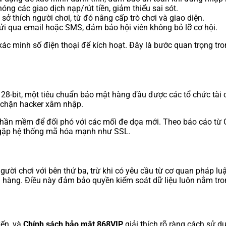
óng các giao dịch nạp/rút tiền, giảm thiểu sai sót.
ở thích người chơi, từ đó nâng cấp trò chơi và giao diện.
ửi qua email hoặc SMS, đảm bảo hội viên không bỏ lỡ cơ hội.
 xác minh số điện thoại để kích hoạt. Đây là bước quan trọng tr
8-bit, một tiêu chuẩn bảo mật hàng đầu được các tổ chức tài
n chặn hacker xâm nhập.
hần mềm để đối phó với các mối đe dọa mới. Theo báo cáo từ C
i gặp hệ thống mã hóa mạnh như SSL.
n
gười chơi với bên thứ ba, trừ khi có yêu cầu từ cơ quan pháp l
ch hàng. Điều này đảm bảo quyền kiểm soát dữ liệu luôn nằm tro
yến, và
Chính sách bảo mật 868VIP
giải thích rõ ràng cách sử d