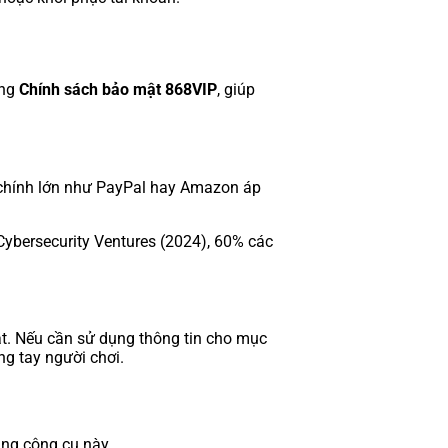
ong
Chính sách bảo mật 868VIP
, giúp
 chính lớn như PayPal hay Amazon áp
ybersecurity Ventures (2024), 60% các
uật. Nếu cần sử dụng thông tin cho mục
ng tay người chơi.
ụng công cụ này.