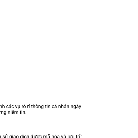
h các vụ rò rỉ thông tin cá nhân ngày
ng niềm tin.
h sử giao dịch được mã hóa và lưu trữ