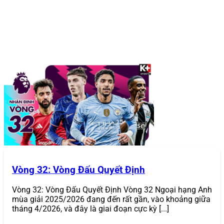
Vòng 32: Vòng Đấu Quyết Định
Vòng 32: Vòng Đấu Quyết Định Vòng 32 Ngoại hạng Anh
mùa giải 2025/2026 đang đến rất gần, vào khoảng giữa
tháng 4/2026, và đây là giai đoạn cực kỳ [...]