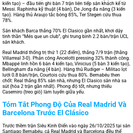
kiến tạo) – đầu tiên ghi bàn 7 trận liên tiếp sân khách kể từ
Messi. Raphinha kỹ thuật (4 bàn), De Jong đa năng (3 kiến
tạo). Hàng thủ Araujo tắc bóng 85%, Ter Stegen cứu thua
78%.
Sân khách Barca thắng 70% El Clasico gần nhất, khơi dậy
tinh thần “Més que un club”, ghi trung bình 2.2 bàn/trận UCL
sân khách.
Real Madrid thống trị thứ 1 (22 điểm), thắng 7/9 trận (thắng
Villarreal 3-0). Phản công Ancelotti pressing 32% thành công.
Mbappé linh hồn 6 bàn 4 kiến tạo, Vinicius (5 bàn 3 kiến tạo),
Bellingham đa năng (4 bàn). Hàng thủ Rudiger – Militao lọt
lưới 0.8 bàn/trận, Courtois cứu thua 80%. Bernabéu then
chốt: Real thắng 85% sân nhà, nhưng El Clasico sân nhà sa
sút (hòa 2 trận gần nhất). Phong độ tốt, nhưng thiếu
Casemiro (treo giò) làm tuyến giữa yếu.
Tóm Tắt Phong Độ Của Real Madrid Và
Barcelona Trước El Clásico
Trước thềm trận Siêu Kinh Điển vào ngày 26/10/2025 tại sân
Santiago Bernabéu, cả Real Madrid và Barcelona đều thể