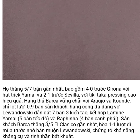
Họ thắng 5/7 trận gần nhất, bao gồm 4-0 trước Girona với
hat-trick Yamal và 2-1 trước Sevilla, với tiki-taka pressing cao
hiệu quả. Hàng thủ Barca vững chãi với Araujo và Koundé,
chỉ lọt lưới 0.9 bàn sân khách, hàng công đa dạng với
Lewandowski dẫn dắt 7 bàn 3 kiến tạo, kết hợp Lamine
Yamal (5 bàn tốc độ) và Raphinha (4 bàn cánh phải). Sân
khách Barca thắng 3/5 El Clasico gần nhất, hòa 1-1 lượt đi
mùa trước nhờ bàn muộn Lewandowski, chứng tỏ khả năng
kháng cự và tinh thần bất khuất.