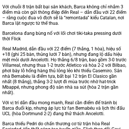
Với chuỗi 8 trận bất bại sân khách, Barca không chỉ nhắm 3
điểm mà còn gửi thông điệp đến Real – dẫn đầu với 22 điểm
– rằng cuộc đua vô địch sẽ là “remontada” kiểu Catalan, nơi
Barca lật ngược từ thế thua.
Barcelona đang bùng nổ với lối chơi tiki-taka pressing dưới
thời Flick
Real Madrid, dẫn đầu với 22 điểm (7 thắng, 1 hòa), hiệu số
+18 (ghi 25 bàn, thủng lưới 7 bàn), nhưng đang lộ dấu hiệu
mệt mỏi dưới Ancelotti. Họ thắng 6/8 trận, bao gồm 3-0 trước
Villarreal, nhưng thua 1-2 trước Atletico và hòa 2-2 với Bilbao,
phơi bày lỗ hổng hàng thủ lỏng lẻo khi thiếu Casemiro. Sân
nhà Bernabéu là điểm tựa, bất bại 12 trận El Clasico gần
nhất (8 thắng), thắng 3-2 lượt đi mùa trước nhờ hat-trick
Mbappé, nhưng phong độ sân nhà sa sút (hòa 2 trận gần
nhất).
Với vị trí dẫn đầu mong manh, Real cần điểm để tránh bị
Barca đuổi kịp, nhưng áp lực từ fan Bernabéu và lịch thi đấu
UCL (hòa Dortmund 2-2) đang thử thách Ancelotti.
Barca thiếu Pedri do chấn thương cơ từ trận hòa Real