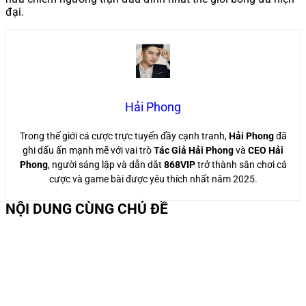
đại.
Hải Phong
Trong thế giới cá cược trực tuyến đầy cạnh tranh,
Hải Phong
đã
ghi dấu ấn mạnh mẽ với vai trò
Tác Giả Hải Phong
và
CEO Hải
Phong
, người sáng lập và dẫn dắt
868VIP
trở thành sân chơi cá
cược và game bài được yêu thích nhất năm 2025.
NỘI DUNG CÙNG CHỦ ĐỀ