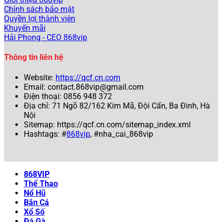
Chính sách bảo mật
Quyền lợi thành viên
Khuyến mãi
Hải Phong - CEO 868vip
Thông tin liên hệ
Website:
https://qcf.cn.com
Email:
contact.868vip@gmail.com
Điện thoại: 0856 948 372
Địa chỉ: 71 Ngõ 82/162 Kim Mã, Đội Cấn, Ba Đình, Hà
Nội
Sitemap: https://qcf.cn.com/sitemap_index.xml
Hashtags: #
868vip
, #nha_cai_868vip
868VIP
Thể Thao
Nổ Hũ
Bắn Cá
Xổ Số
Đá Gà