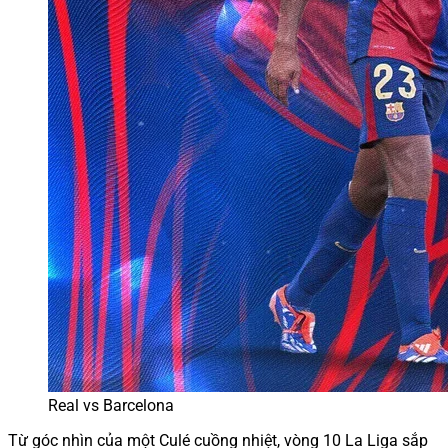
Real vs Barcelona
Từ góc nhìn của một Culé cuồng nhiệt, vòng 10 La Liga sắp