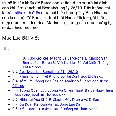
tới sẽ là sân khấu để Barcelona khẳng định sự trở lại đỉnh
cao khi làm khách tại Bernabéu ngày 26/10. Đây không chỉ
là
trận siêu kinh điển
giữa hai biểu tượng Tây Ban Nha mà
còn là cơ hội để Barca – dưới thời Hansi Flick – gửi thông
điệp mạnh mẽ đến Real Madrid, đội đang dẫn đầu nhưng lộ
rõ dấu hiệu mệt mỏi.
Mục Lục Bài Viết
Soi Kèo Real Madrid Vs Barcelona: El Clasico Sân
Bernabéu – Barca Sẽ Viết Lại Lịch Sử Với Chiến Thắng
Lật Ngược!
Real Madrid – Barcelona: 21h, 26/10
Phân Tích Chi Tiết Phong Độ Hai Đội Trước El Clasico
Tóm Tắt Phong Độ Của Real Madrid Và Barcelona Trước El
Clásico
Tương Quan Lực Lượng Và Chiến Thuật: Barca Nguy Hiểm
Phản Công, Real Ưu Thế Sân Nhà
Nhìn Lại Quá Khứ: El Clasico Đầy Drama Và Di Sản
Dự Đoán Kết Quả Và Tác Động Lâu Dài
Kết Luận: El Clasico Của Tài Năng Và Tham Vọng