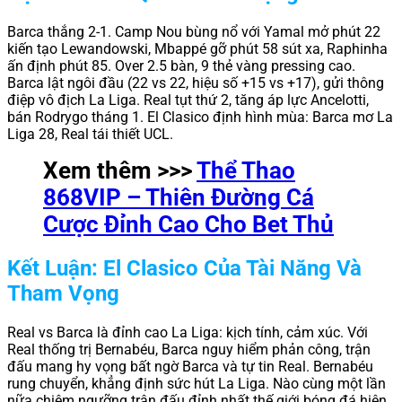
Barca thắng 2-1. Camp Nou bùng nổ với Yamal mở phút 22
kiến tạo Lewandowski, Mbappé gỡ phút 58 sút xa, Raphinha
ấn định phút 85. Over 2.5 bàn, 9 thẻ vàng pressing cao.
Barca lật ngôi đầu (22 vs 22, hiệu số +15 vs +17), gửi thông
điệp vô địch La Liga. Real tụt thứ 2, tăng áp lực Ancelotti,
bán Rodrygo tháng 1. El Clasico định hình mùa: Barca mơ La
Liga 28, Real tái thiết UCL.
Xem thêm >>>
Thể Thao
868VIP – Thiên Đường Cá
Cược Đỉnh Cao Cho Bet Thủ
Kết Luận: El Clasico Của Tài Năng Và
Tham Vọng
Real vs Barca là đỉnh cao La Liga: kịch tính, cảm xúc. Với
Real thống trị Bernabéu, Barca nguy hiểm phản công, trận
đấu mang hy vọng bất ngờ Barca và tự tin Real. Bernabéu
rung chuyển, khẳng định sức hút La Liga. Nào cùng một lần
nữa chiêm ngưỡng trận đấu đỉnh nhất thế giới bóng đá hiện